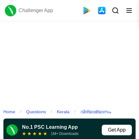
Challenger App
Home
Questions
Kerala
വിദ്യാഭ്യാസം
/
/
/
No.1 PSC Learning App
Get App
★
★
★
★
★
1M+ Downloads