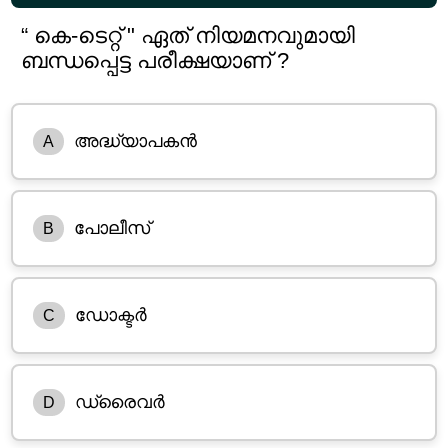
“ കെ-ടെറ്റ് " ഏത് നിയമനവുമായി
ബന്ധപ്പെട്ട പരീക്ഷയാണ് ?
അദ്ധ്യാപകൻ
A
പോലീസ്
B
ഡോക്ടർ
C
ഡ്രൈവർ
D