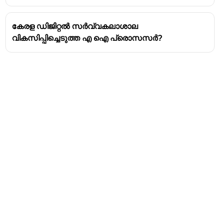
കേരള ഡിജിറ്റൽ സർവ്വകലാശാല
വികസിപ്പിച്ചെടുത്ത എ ഐ പ്രൊസസർ?
Address
Valamkottil Towers,