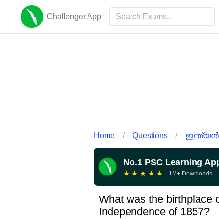
Challenger App
Home
/
Questions
/
ഇന്ത്യൻ
No.1 PSC Learning Ap
★
★
★
★
★
1M+ Downloads
What was the birthplace o
Independence of 1857?