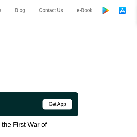
s
Blog
Contact Us
e-Book
Get App
 the First War of