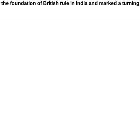
he foundation of British rule in India and marked a turning p
Address
Company
Valamkottil Towers,
Privacy Polic
Judgemukku,
Contact Us
App
Thrikkakara PO
Terms & cond
682021,
Refund Polic
Kakkanad
About Us