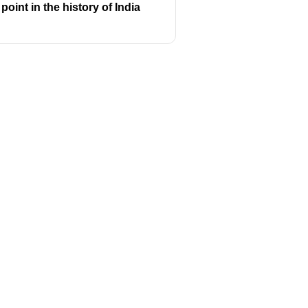
oint in the history of India
Follow us
y
Youtube
Instagram
itions
Facebook
y