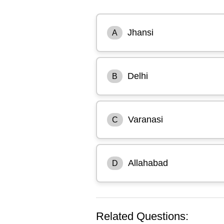
Jhansi
A
Delhi
B
Varanasi
C
Allahabad
D
Related Questions: