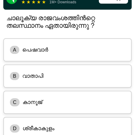
★
★
★
★
★
1M+ Downloads
ചാലൂക്യ രാജവംശത്തിൻറ്റെ
തലസ്ഥാനം ഏതായിരുന്നു ?
പെഷവാർ
A
വാതാപി
B
കാനൂജ്
C
ശ്രീകാകുളം
D