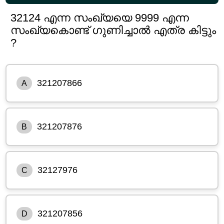
32124 എന്ന സംഖ്യയെ 9999 എന്ന
സംഖ്യകൊണ്ട് ഗുണിച്ചാൽ എത്ര കിട്ടും
?
321207866
A
321207876
B
32127976
C
321207856
D