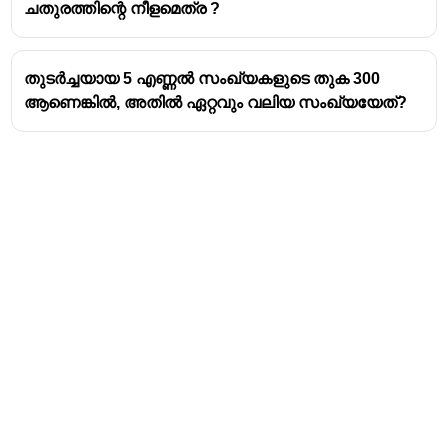
ചതുരത്തിന്റെ നീളമെത്ര ?
തുടർച്ചയായ 5 എണ്ണൽ സംഖ്യകളുടെ തുക 300
ആണെങ്കിൽ, അതിൽ ഏറ്റവും വലിയ സംഖ്യയേത്?
Address