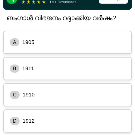
★
★
★
★
★
1M+ Downloads
ബംഗാൾ വിഭജനം റദ്ദാക്കിയ വർഷം?
1905
A
1911
B
1910
C
1912
D