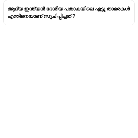
ആദ്യ ഇന്ത്യൻ ദേശീയ പതാകയിലെ എട്ടു താമരകൾ
എന്തിനെയാണ് സൂചിപ്പിച്ചത് ?
Address
Valamkottil Towers,
Judgemukku,