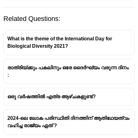
Related Questions:
What is the theme of the International Day for
Biological Diversity 2021?
രാത്രിയ്ക്കും പകലിനും ഒരേ ദൈർഘ്യം വരുന്ന ദിനം
എല്ലാ വർഷവും
മാർച്ച് 21
-നാണ് ലോക
:
വനദി
ന
മായി ആചരിക്കുന്നത്.
വനനശീകരണത്തിൽ നിന്നും വനങ്ങളെ സംരക്ഷിക്
എന്നതാണ് ഈ ദിനാചരണത്തിന്റെ ലക്ഷ്യം.
ഒരു വർഷത്തിൽ എത്ര ആഴ്ചകളുണ്ട്?
2012 മുതലാണ് ലോക വന ദിനം
ആചരിക്കുവാൻ ഉള്ള തീരുമാനം
ഐക്യരാഷ്ട്രസഭ കൈക്കൊണ്ടത്.
2024-ലെ ലോക പരിസ്ഥിതി ദിനത്തിന് ആതിഥേയത്വം
2013 മാർച്ച് 21
നാണ് ആദ്യമായി വന ദിനം
വഹിച്ച രാജ്യം ഏത് ?
ആചരിക്കപ്പെട്ടത്.
“
വനങ്ങളുടെ പ്രാധാന്യം : നമുക്ക് എങ്ങനെ