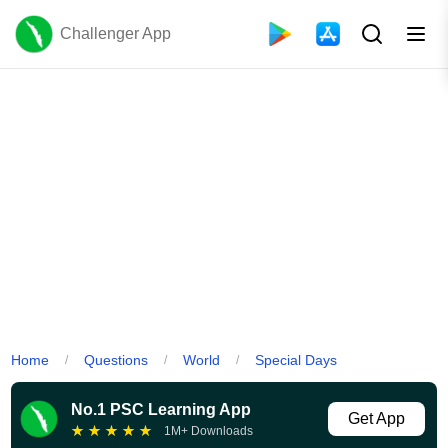
Challenger App
Home
Questions
World
Special Days
/
/
/
No.1 PSC Learning App
Get App
★
★
★
★
★
1M+ Downloads