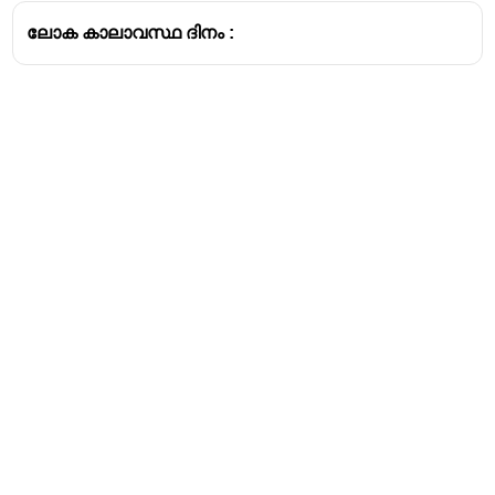
വനങ്ങളെ സംരക്ഷിക്കാം”
( The
Importance of
ലോക കാലാവസ്ഥ ദിനം :
Forests and How We Can Protect Them)
എന്താണ് 2022ലെ വന ദിനത്തിൻറെ പ്രമേയം.
Address
Valamkottil Towers,
Judgemukku,
Download Challenger App