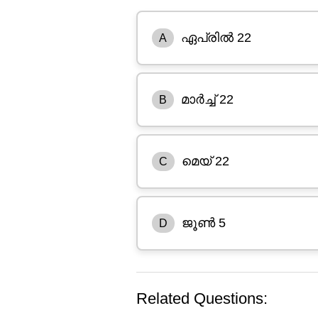
ഏപ്രിൽ 22
A
മാർച്ച് 22
B
മെയ് 22
C
ജൂൺ 5
D
Related Questions: