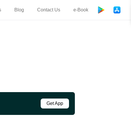
s
Blog
Contact Us
e-Book
Get App