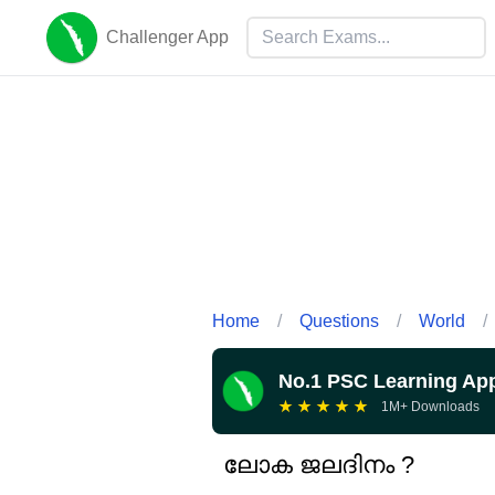
Challenger App
Home
/
Questions
/
World
/
No.1 PSC Learning Ap
★
★
★
★
★
1M+ Downloads
ലോക ജലദിനം ?