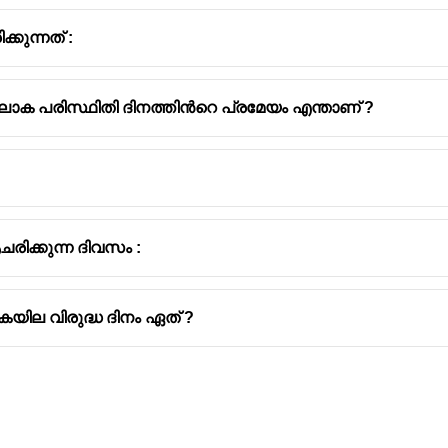
കുന്നത് :
ോക പരിസ്ഥിതി ദിനത്തിൻറെ പ്രമേയം എന്താണ് ?
രിക്കുന്ന ദിവസം :
ില വിരുദ്ധ ദിനം ഏത് ?