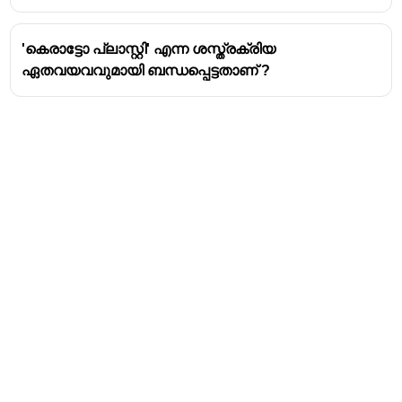
കൂടുതലായി കാണപ്പെടുന്ന ഭാഗം - പീതബിന്ദു
ഏറ്റവും കൂടുതൽ കാഴ്ചശക്തിയുള്ള കണ്ണിലെ
'കെരാട്ടോ പ്ലാസ്റ്റി' എന്ന ശസ്ത്രക്രിയ
ഭാഗം - പീതബിന്ദു
ഏതവയവവുമായി ബന്ധപ്പെട്ടതാണ് ?
കാഴ്ചയില്ലാത്ത കണ്ണിലെ ഭാഗം -
അന്ധബിന്ദു.
പ്രകാശ ഗ്രാഹി കോശങ്ങൾ ഇല്ലാത്ത
കണ്ണിലെ ഭാഗം - അന്ധബിന്ദു
Address
Valamkottil Towers,