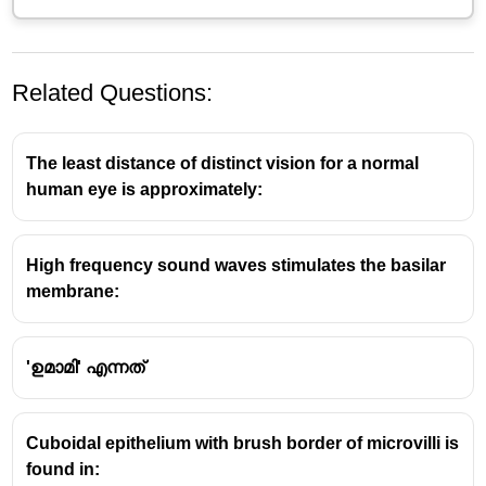
Related Questions:
The least distance of distinct vision for a normal
human eye is approximately:
High frequency sound waves stimulates the basilar
റെറ്റിന
membrane:
പ്രകാശ ഗ്രാഹികൾ കാണപ്പെടുന്ന
ആന്തരപാളി- റെറ്റിന
'ഉമാമി' എന്നത്
കണ്ണിൽ പ്രതിബിംബം രൂപപ്പെടുന്ന
ആന്തരപാളിയിലെ ഭാഗം - റെറ്റിന (ദൃഷ്ടിപടലം)
റെറ്റിനയിൽ ഉണ്ടാകുന്ന പ്രതിബിംബത്തിന്റെ
Cuboidal epithelium with brush border of microvilli is
പ്രത്യേകത - യഥാർത്ഥവും തലകീഴായതും
found in:
റെറ്റിനയിൽ പ്രകാശഗ്രാഹി കോശങ്ങൾ