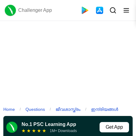
Challenger App
Home
Questions
ജീവശാസ്ത്രം
ഇന്ദ്രിയങ്ങൾ
/
/
/
No.1 PSC Learning App
Get App
★
★
★
★
★
1M+ Downloads