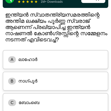
★
★
★
★
★
1M+ Downloads
ഇന്ത്യൻ സ്വാതന്ത്ര്യസമരത്തിന്റെ
അന്തിമ ലക്ഷ്യം പൂർണ്ണ സ്വരാജ്
ആണെന്ന് പ്രഖ്യാപിച്ച ഇന്ത്യൻ
നാഷണൽ കോൺഗ്രസ്സിന്റെ സമ്മേളനം
നടന്നത് എവിടെവച്ച്?
ലാഹോർ
A
നാഗ്പൂർ
B
ബോംബെ
C