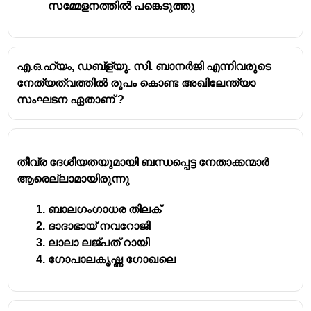
സമ്മേളനത്തില്‍ പങ്കെടുത്തു
ഏക മലയാളി -ബാരിസ്റ്റർ ജി .പി.പിള്ള
കോൺഗ്രസ്സിന്റെ രൂപീകരണവുമായി
ബന്ധപ്പെട്ട് പറയപ്പെടുന്ന പ്രമുഖ സിദ്ധാന്തം
-സുരക്ഷാവാൽവ് സിദ്ധാന്തം
എ.ഒ.ഹ്യം, ഡബ്ള്യു. സി. ബാനർജി എന്നിവരുടെ
നേത്യത്വത്തിൽ രൂപം കൊണ്ട അഖിലേന്ത്യാ
സംഘടന ഏതാണ് ?
തീവ്ര ദേശീയതയുമായി ബന്ധപ്പെട്ട നേതാക്കന്മാർ
ആരെല്ലാമായിരുന്നു
ബാലഗംഗാധര തിലക്
ദാദാഭായ് നവറോജി
ലാലാ ലജ്‌പത് റായി
ഗോപാലകൃഷ്ണ‌ ഗോഖലെ