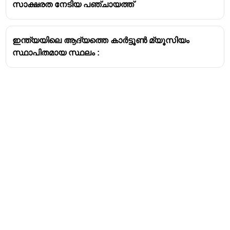
സാക്ഷരത നേടിയ പഞ്ചായത്ത്
ഇന്ത്യയിലെ ആദ്യത്തെ കാർട്ടൂൺ മ്യൂസിയം
സ്ഥാപിതമായ സ്ഥലം :
Address