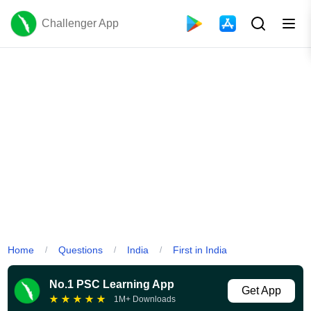
Challenger App
Home
Questions
India
First in India
/
/
/
No.1 PSC Learning App
Get App
★
★
★
★
★
1M+ Downloads