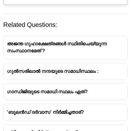
Related Questions:
അജന്ത ഗുഹാക്ഷേത്രങ്ങൾ സ്ഥിതിചെയ്യുന്ന
സംസ്ഥാനമേത് ?
ഗുൽസരിലാൽ നന്ദയുടെ സമാധിസ്ഥലം :
പഴശ്ശി സ്മാരകം സ്ഥിതി ചെയ്യുന്നത് -
മാനന്തവാടി
പഴശ്ശി മ്യൂസിയം സ്ഥിതിചെയ്യുന്നത് -
ഗാന്ധിജിയുടെ സമാധി സ്ഥലം ഏത്?
കോഴിക്കോട്
പഴശ്ശി ഡാം സ്ഥിതിചെയ്യുന്നത് - കണ്ണൂർ
'ബുലൻഡ് ദർവാസ' നിർമ്മിച്ചതാര്?