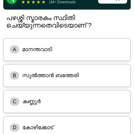
★
★
★
★
★
1M+ Downloads
പഴശ്ശി സ്മാരകം സ്ഥിതി
ചെയ്യുന്നതെവിടെയാണ് ?
മാനന്തവാടി
A
സുൽത്താൻ ബത്തേരി
B
കണ്ണൂർ
C
കോഴിക്കോട്
D