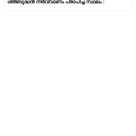
ശ്രീബുദ്ധൻ നിർവ്വാണം പ്രാപിച്ച സ്ഥലം :
Address
Valamkottil Towers,
Judgemukku,
Download Challenger App
Thrikkakara PO