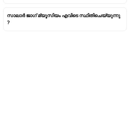
സാലാർ ജാഗ് മ്യൂസിയം എവിടെ സ്ഥിതിചെയ്യുന്നു
?
Address
Valamkottil Towers,