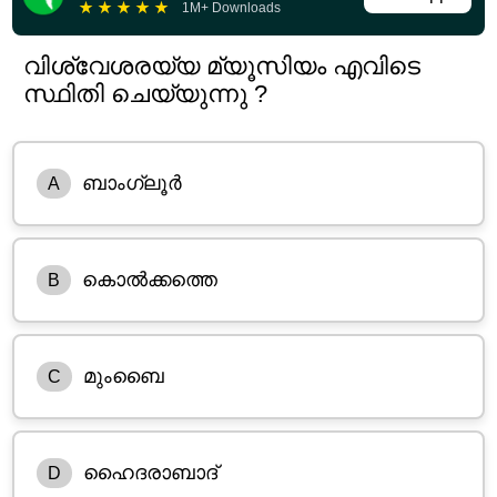
★
★
★
★
★
1M+ Downloads
വിശ്വേശരയ്യ മ്യൂസിയം എവിടെ
സ്ഥിതി ചെയ്യുന്നു ?
ബാംഗ്ലൂർ
A
കൊൽക്കത്തെ
B
മുംബൈ
C
ഹൈദരാബാദ്
D