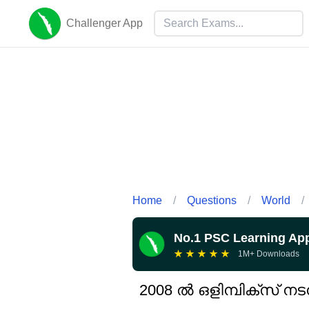
Challenger App
Home
/
Questions
/
World
/
No.1 PSC Learning Ap
★
★
★
★
★
1M+ Downloads
2008 ൽ ഒളിമ്പിക്സ് ന