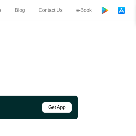
s
Blog
Contact Us
e-Book
Get App