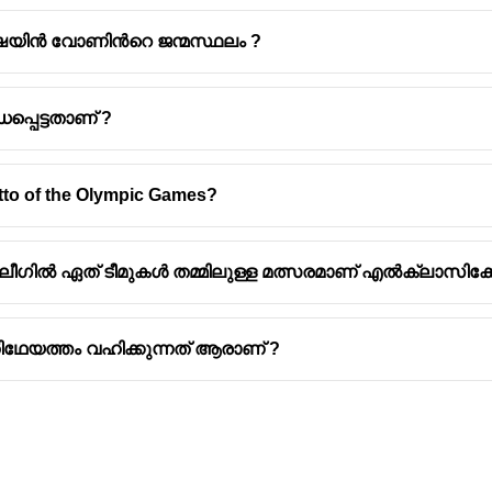
ന ഷെയിൻ വോണിൻറെ ജന്മസ്ഥലം ?
പ്പെട്ടതാണ് ?
otto of the Olympic Games?
ിൽ ഏത് ടീമുകൾ തമ്മിലുള്ള മത്സരമാണ് എൽക്ലാസിക്കോ 
തിഥേയത്തം വഹിക്കുന്നത് ആരാണ് ?