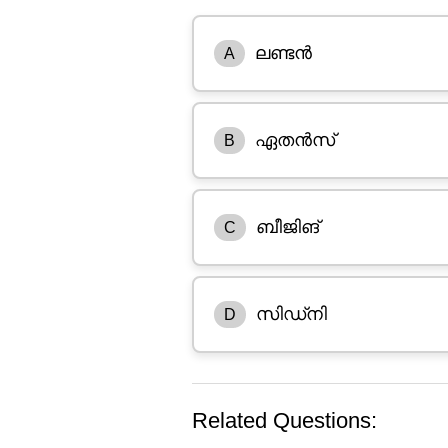
ലണ്ടൻ
A
ഏതൻസ്
B
ബീജിങ്
C
സിഡ്‌നി
D
Related Questions: