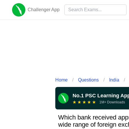
Challenger App
Home
/
Questions
/
India
/
No.1 PSC Learning Ap
★
★
★
★
★
1M+ Downloads
Which bank received appr
wide range of foreign ex