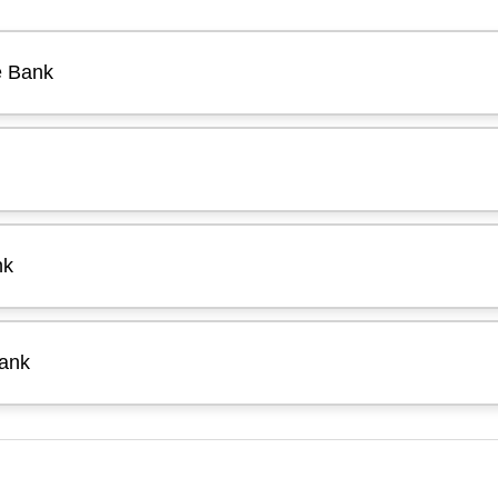
e Bank
nk
Bank