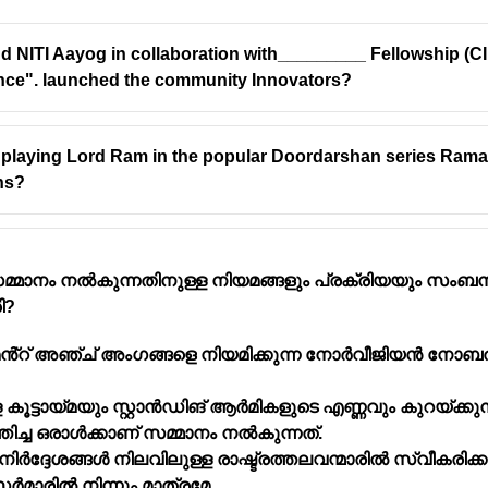
d NITI Aayog in collaboration with_________ Fellowship (CIF
nce". launched the community Innovators?
r playing Lord Ram in the popular Doordarshan series Ra
ons?
ാനം നൽകുന്നതിനുള്ള നിയമങ്ങളും പ്രക്രിയയും സംബന്
ി?
്റ് അഞ്ച് അംഗങ്ങളെ നിയമിക്കുന്ന നോർവീജിയൻ നോബൽ ക
ള കൂട്ടായ്‌മയും സ്റ്റാൻഡിങ് ആർമികളുടെ എണ്ണവും കുറയ്ക്കുന്
തിച്ച ഒരാൾക്കാണ് സമ്മാനം നൽകുന്നത്.
മനിർദ്ദേശങ്ങൾ നിലവിലുള്ള രാഷ്ട്രത്തലവന്മാരിൽ സ്വീകരിക്കു
രിൽ നിന്നും മാത്രമേ