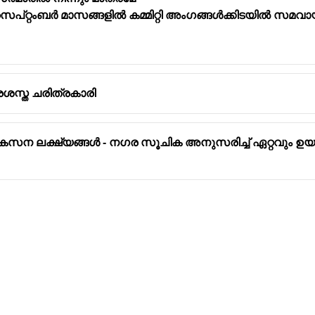
ിൽ സെപ്റ്റംബർ മാസങ്ങളിൽ കമ്മിറ്റി അംഗങ്ങൾക്കിടയിൽ സമ
്രശസ്ത ചരിത്രകാരി
കസന ലക്ഷ്യങ്ങൾ - നഗര സൂചിക അനുസരിച്ച് ഏറ്റവും ഉയ