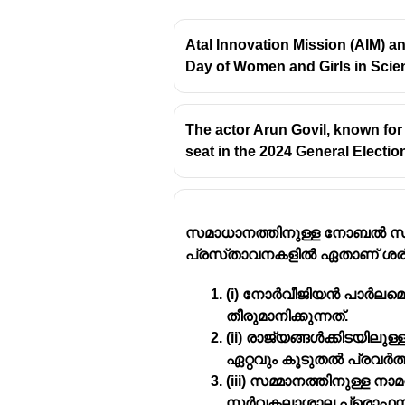
Atal Innovation Mission (AIM) an
Day of Women and Girls in Scie
The actor Arun Govil, known fo
seat in the 2024 General Electi
സമാധാനത്തിനുള്ള നോബൽ സമ്മ
പ്രസ്‌താവനകളിൽ ഏതാണ് ശര
(i) നോർവീജിയൻ പാർലമെൻ
തീരുമാനിക്കുന്നത്.
(ii) രാജ്യങ്ങൾക്കിടയിലുള്
ഏറ്റവും കൂടുതൽ പ്രവർത്
(iii) സമ്മാനത്തിനുള്ള നാ
സർവകലാശാല പ്രൊഫസർമാ