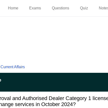
Home
Exams
Questions
Quiz
Note
Current Affairs
p
oval and Authorised Dealer Category 1 license
change services in October 2024?