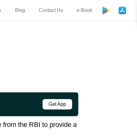
s
Blog
Contact Us
e-Book
Get App
 from the RBI to provide a