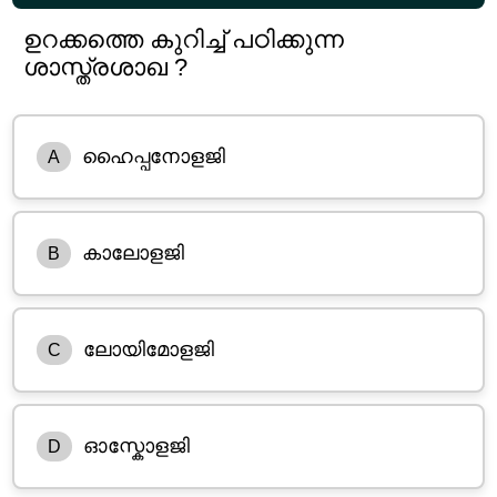
ഉറക്കത്തെ കുറിച്ച് പഠിക്കുന്ന
ശാസ്ത്രശാഖ ?
ഹൈപ്പനോളജി
A
കാലോളജി
B
ലോയിമോളജി
C
ഓസ്കോളജി
D