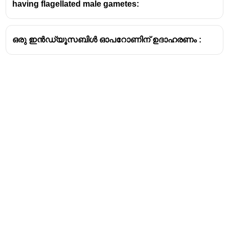
having flagellated male gametes:
ഒരു ഇൻഡ്യൂസബിൾ ഓപറോണിന് ഉദാഹരണം :
Address
Valamkottil Towers,