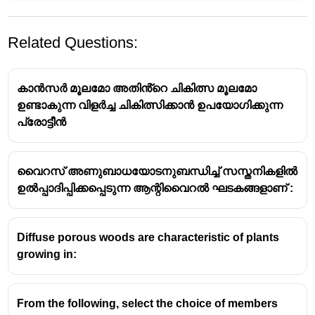
Related Questions:
കാൻസർ മൂലമോ അതിൻ്റെ ചികിത്സ മൂലമോ
ഉണ്ടാകുന്ന വിളർച്ച ചികിത്സിക്കാൻ ഉപയോഗിക്കുന്ന
പ്രോട്ടീൻ
വൈറസ് അണുബാധയോടനുബന്ധിച്ച് സസ്തനികളിൽ
ഉൽപ്പാദിപ്പിക്കപ്പെടുന്ന ആന്റിവൈറൽ ഘടകങ്ങളാണ് :
Diffuse porous woods are characteristic of plants
growing in:
From the following, select the choice of members