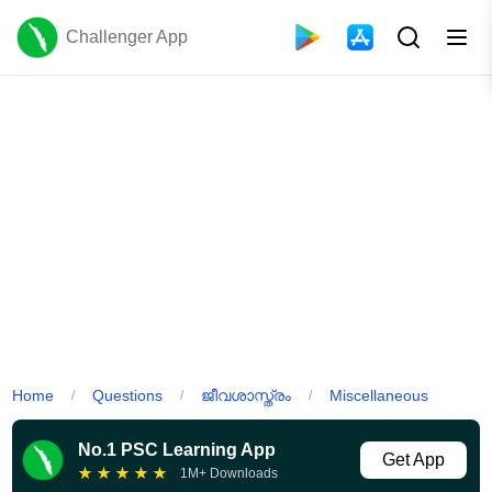
Challenger App
Home
Questions
ജീവശാസ്ത്രം
Miscellaneous
/
/
/
No.1 PSC Learning App
Get App
★
★
★
★
★
1M+ Downloads