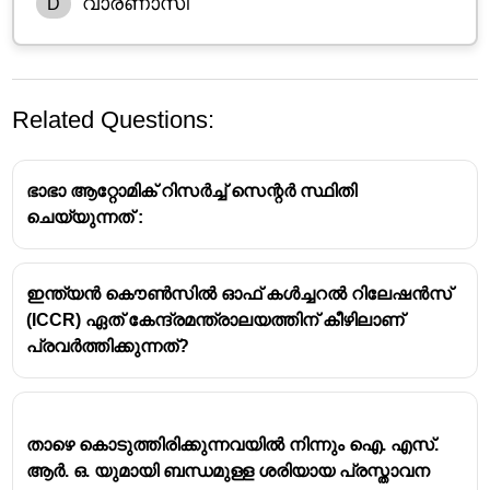
വാരണാസി
D
Related Questions:
ഭാഭാ ആറ്റോമിക് റിസർച്ച് സെന്റർ സ്ഥിതി
ചെയ്യുന്നത് :
ഇന്ത്യൻ കൌൺസിൽ ഓഫ് കൾച്ചറൽ റിലേഷൻസ്
ഇന്റർനാഷണൽ റൈസ് റിസർച്ച് ഇൻസ്റ്റിറ്റ്യൂട്ട്
(ICCR) ഏത് കേന്ദ്രമന്ത്രാലയത്തിന് കീഴിലാണ്
(International Rice Research Institute - IRRI)
പ്രവർത്തിക്കുന്നത്?
നെല്ലിന്റെ ഗവേഷണത്തിനും വികസനത്തിനും
വേണ്ടി പ്രവർത്തിക്കുന്ന ഒരു അന്താരാഷ്ട്ര
കാർഷിക ഗവേഷണ സ്ഥാപനമാണ്.
സ്ഥാപിതമായ വർഷം: 1960.
താഴെ കൊടുത്തിരിക്കുന്നവയിൽ നിന്നും ഐ. എസ്.
ലോകത്തിലെ അരിയുടെ ഉത്പാദനം, വിതരണം,
ആർ. ഒ. യുമായി ബന്ധമുള്ള ശരിയായ പ്രസ്താവന
ഉപയോഗം എന്നിവ മെച്ചപ്പെടുത്തുക എന്നതാണ്