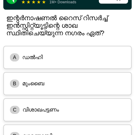
★
★
★
★
★
1M+ Downloads
ഇന്റർനാഷണൽ റൈസ് റിസർച്ച്
ഇൻസ്റ്റിറ്റ്യൂട്ടിന്റെ ശാഖ
സ്ഥിതിചെയ്യുന്ന നഗരം ഏത്?
ഡൽഹി
A
മുംബൈ
B
വിശാഖപട്ടണം
C