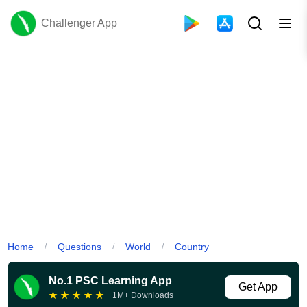
Challenger App
Home
Questions
World
Country
/
/
/
No.1 PSC Learning App
Get App
★
★
★
★
★
1M+ Downloads