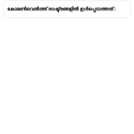
കോമൺവെൽത്ത് രാഷ്ട്രങ്ങളിൽ ഉൾപ്പെടാത്തത് :
Address
Valamkottil Towers,
Judgemukku,
Download Challenger App