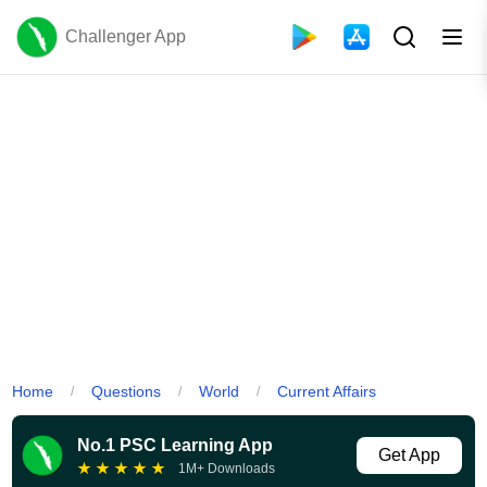
Challenger App
Home
Questions
World
Current Affairs
/
/
/
No.1 PSC Learning App
Get App
★
★
★
★
★
1M+ Downloads