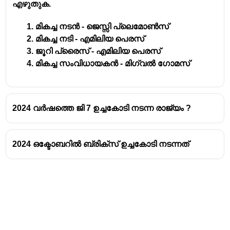
എഴുതുക.
മികച്ച നടൻ - ജെസ്സി പ്ലെമോൺസ്
മികച്ച നടി - എമിലിയ പെരസ്
ജൂറി പ്രൈസ് - എമിലിയ പെരസ്
മികച്ച സംവിധായകൻ - മിഗ്വൽ ഗോമസ്
2024 വർഷത്തെ ജി 7 ഉച്ചകോടി നടന്ന രാജ്യം ?
2024 ഒക്ടോബറിൽ ബ്രിക്സ് ഉച്ചകോടി നടന്നത്