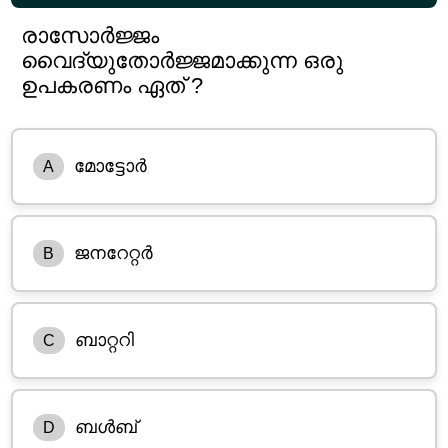
രാസോർജ്ജം
വൈദ്യുതോർജ്ജമാക്കുന്ന ഒരു
ഉപകരണം ഏത് ?
മോട്ടോർ
A
ജനറേറ്റർ
B
ബാറ്ററി
C
ബൾബ്
D