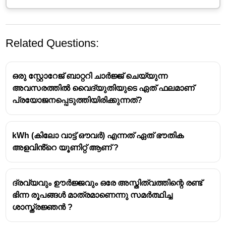
Related Questions:
ഒരു സ്റ്റോറേജ് ബാറ്ററി ചാർജ്ജ് ചെയ്യുന്ന
അവസരത്തിൽ വൈദ്യുതിയുടെ ഏത് ഫലമാണ്
പ്രയോജനപ്പെടുത്തിയിരിക്കുന്നത്?
വിവിധ ഉപകരണങ്ങൾ പ്രവർത്തിക്കുമ്പോൾ
kWh (കിലോ വാട്ട് ഔവർ) എന്നത് ഏത് ഭൗതിക
ഉണ്ടാകുന്ന ഊർജ്ജ പരിവർത്തനം
അളവിൻ്റെ യൂണിറ്റ് ആണ് ?
ഡൈനാമോ --- യാന്ത്രികോർജ്ജം -
വൈദ്യുതോർജ്ജം
ദ്രവ്യവും ഊർജ്ജവും ഒരേ അസ്തിത്വത്തിന്റെ രണ്ട്
ഫാൻ --- വൈദ്യുതോർജ്ജം -
ഭിന്ന രൂപങ്ങൾ മാത്രമാണെന്നു സമർത്ഥിച്ച
യാന്ത്രികോർജ്ജം
ശാസ്ത്രജ്ഞൻ ?
ഇസ്തിരിപ്പെട്ടി --- വൈദ്യുതോർജ്ജം -
താപോർജ്ജം