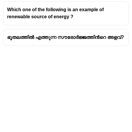
ലൗഡ് സ്പീക്കർ --- വൈദ്യുതോർജ്ജം -
Which one of the following is an example of
ശബ്ദോർജ്ജം
renewable source of energy ?
വൈദ്യുത മോട്ടോർ --- വൈദ്യുതോർജ്ജം
-യാന്ത്രികോർജ്ജം
വൈദ്യുത ബൾബ് --- വൈദ്യുതോർജ്ജം -
ഭൂതലത്തിൽ എത്തുന്ന സൗരോർജ്ജത്തിൻറെ അളവ്?
പ്രകാശോർജ്ജം
ഇലക്ട്രിക് ഹീറ്റർ --- വൈദ്യുതോർജ്ജം -
താപോർജ്ജം
സോളാർ സെൽ --- പ്രകാശോർജ്ജം -
വൈദ്യുതോർജ്ജം
മൈക്രോഫോൺ --- ശബ്ദോർജ്ജം -
വൈദ്യുതോർജ്ജം
ആവിയന്ത്രം --- താപോർജ്ജം -
യാന്ത്രികോർജ്ജം