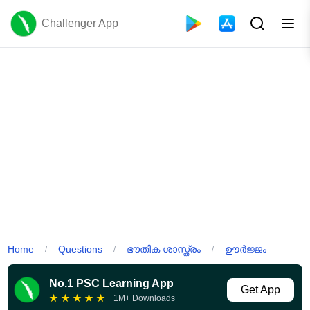
Challenger App
Home
Questions
ഭൗതിക ശാസ്ത്രം
ഊർജ്ജം
/
/
/
No.1 PSC Learning App
Get App
★
★
★
★
★
1M+ Downloads