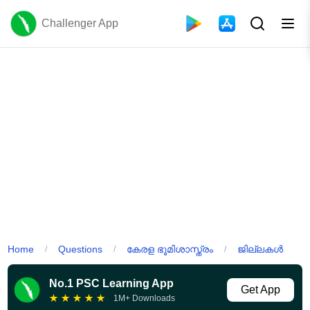
Challenger App
Home
Questions
കേരള ഭൂമിശാസ്ത്രം
ജില്ലകൾ
/
/
/
No.1 PSC Learning App
Get App
★
★
★
★
★
1M+ Downloads