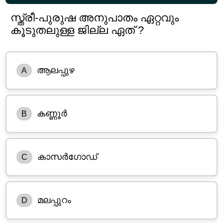
സ്ത്രീ-പുരുഷ അനുപാതം ഏറ്റവും
കൂടുതലുള്ള ജില്ല ഏത് ?
ആലപ്പുഴ
A
കണ്ണൂർ
B
കാസർഗോഡ്
C
മലപ്പുറം
D