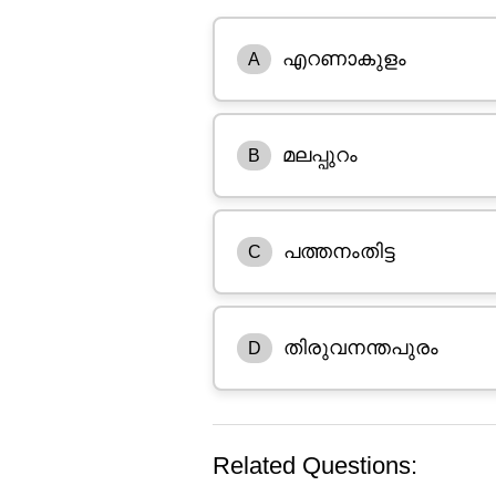
എറണാകുളം
A
മലപ്പുറം
B
പത്തനംതിട്ട
C
തിരുവനന്തപുരം
D
Related Questions: