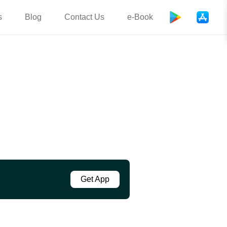
s
Blog
Contact Us
e-Book
Get App