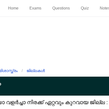
Home
Exams
Questions
Quiz
Note
ിശാസ്ത്രം
/
ജില്ലകൾ
p
ളർച്ചാ നിരക്ക് ഏറ്റവും കുറവായ ജില്ല :