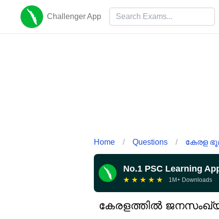
Challenger App
Home
/
Questions
/
കേരള ഭൂമ
No.1 PSC Learning Ap
★
★
★
★
★
1M+ Downloads
കേരളത്തിൽ ജനസംഖ്യാ വ