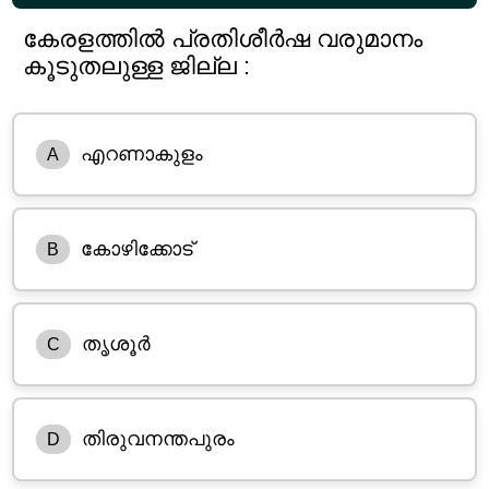
കേരളത്തിൽ പ്രതിശീർഷ വരുമാനം
കൂടുതലുള്ള ജില്ല :
എറണാകുളം
A
കോഴിക്കോട്
B
തൃശൂർ
C
തിരുവനന്തപുരം
D