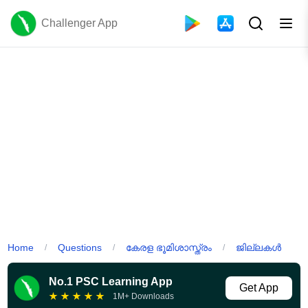
Challenger App
Home
Questions
കേരള ഭൂമിശാസ്ത്രം
ജില്ലകൾ
/
/
/
No.1 PSC Learning App
Get App
★
★
★
★
★
1M+ Downloads