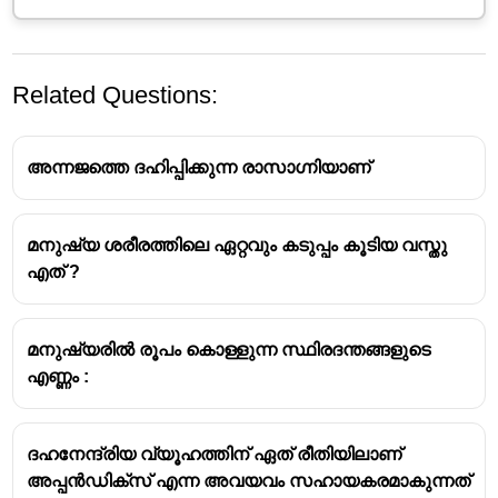
Related Questions:
അന്നജത്തെ ദഹിപ്പിക്കുന്ന രാസാഗ്നിയാണ്
മനുഷ്യ ശരീരത്തിലെ ഏറ്റവും കടുപ്പം കൂടിയ വസ്തു
മനുഷ്യരിൽ മാംസ്യത്തിൻറെ ദഹനത്തിന്
എത് ?
സഹായിക്കുന്ന പ്രധാന രാസാഗ്നികൾ ഇവയാണ്:
പെപ്സിൻ:
ഇത് ആമാശയത്തിൽ കാണപ്പെടുന്ന
മനുഷ്യരിൽ രൂപം കൊള്ളുന്ന സ്ഥിരദന്തങ്ങളുടെ
ഒരു രാസാഗ്നിയാണ്. ഇത് വലിയ പ്രോട്ടീൻ
എണ്ണം :
തന്മാത്രകളെ ചെറിയ
പോളിപെപ്റ്റൈഡുകളായി വിഘടിപ്പിക്കുന്നു.
ട്രിപ്സിൻ:
ചെറുകുടലിൽ കാണപ്പെടുന്ന ഈ
ദഹനേന്ദ്രിയ വ്യൂഹത്തിന് ഏത് രീതിയിലാണ്
രാസാഗ്നി, പെപ്സിൻ ഭാഗികമായി ദഹിപ്പിച്ച
അപ്പൻഡിക്സ് എന്ന അവയവം സഹായകരമാകുന്നത്
പ്രോട്ടീനുകളെ വീണ്ടും ചെറിയ