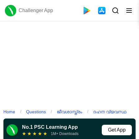
Challenger App
Home
Questions
ജീവശാസ്ത്രം
ദഹന വ്യവസ്ഥ
/
/
/
No.1 PSC Learning App
Get App
★
★
★
★
★
1M+ Downloads