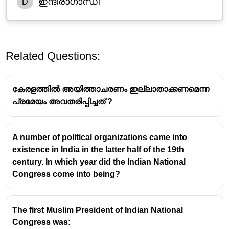
ഇന്ദിരാഗാന്ധി
D
Related Questions:
കേരളത്തിൽ അയിത്താചരണം ഇല്ലാതാക്കണമെന്ന
പ്രമേയം അവതരിപ്പിച്ചത് ?
A number of political organizations came into
ബ്രിട്ടീഷ് ഇന്ത്യയിലെ ആദ്യത്തെ വനിതാ
existence in India in the latter half of the 19th
ബിരുദധാരികളിൽ ഒരാളായിരുന്നു കാദംബിനി
century. In which year did the Indian National
ഗാംഗുലി
.
Congress come into being?
1883-ൽ കൽക്കട്ടയിലെ ബെഥൂൺ കോളേജിൽ
നിന്ന് ചന്ദ്രമുഖി ബോസിനൊപ്പം ബിരുദം നേടിയ
ഇവർ, ബ്രിട്ടീഷ് സാമ്രാജ്യത്തിൽ നിന്നുതന്നെ
The first Muslim President of Indian National
ബിരുദം നേടുന്ന ആദ്യത്തെ
Congress was:
വനിതകളിലൊരാളെന്ന ചരിത്രവും സ്വന്തമാക്കി