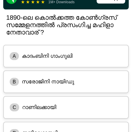
★
★
★
★
★
1M+ Downloads
1890-ലെ കൊൽക്കത്ത കോൺഗ്രസ്
സമ്മേളനത്തിൽ പ്രസംഗിച്ച മഹിളാ
നേതാവാര് ?
കാദംബിനി ഗാംഗുലി
A
സരോജിനി നായിഡു
B
റാണിലക്കായി
C