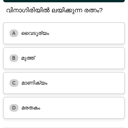
വിനാഗിരിയിൽ ലയിക്കുന്ന രത്നം?
വൈടൂര്യം
A
മുത്ത്
B
മാണിക്യം
C
മരതകം
D