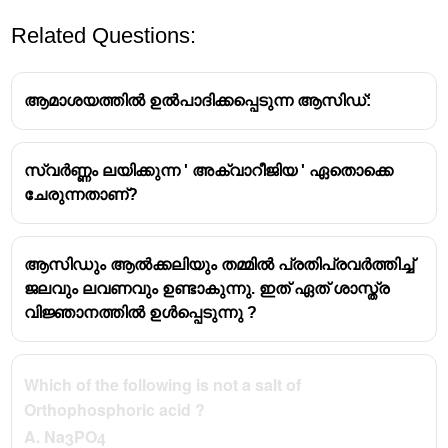
Related Questions:
ആമാശയത്തിൽ ഉൽപാദിക്കപ്പെടുന്ന ആസിഡ്:
സ്വർണ്ണം ലയിക്കുന്ന ' അക്വാറീജിയ ' ഏതൊക്കെ
ചേരുന്നതാണ്?
മുത്തുകൾ പ്രധാനമായും കാൽസ്യം
കാർബണേറ്റ് കൊണ്ടാണ് നിർമ്മിച്ചിരിക്കുന്നത്.
കാൽസ്യം കാർബണേറ്റ് ദുർബലമായ
ആസിഡും ആൽക്കലിയും തമ്മിൽ പ്രതിപ്രവർത്തിച്ച്
ആസിഡ് ലായനിക്ക് പോലും വിധേയമാകുന്നു.
ജലവും ലവണവും ഉണ്ടാകുന്നു. ഇത് ഏത് ശാസ്ത്ര
അതിനാൽ, അവയെ വിനാഗിരിയിൽ
വിജ്ഞാനത്തിൽ ഉൾപ്പെടുന്നു ?
ലയിപ്പിക്കാം.
വിനാഗിരിയിലെ അസറ്റിക് ആസിഡുമായി
പ്രതിപ്രവർത്തിച്ച്, കാൽസ്യം അസറ്റേറ്റും,
Which of the following is not a salt of
കാർബൺ ഡൈ ഓക്സൈഡും ഉണ്ടാക്കുന്നു.
Orthophosphoric acid ?
A. Na
വിനാഗിരി:
PO
3
4