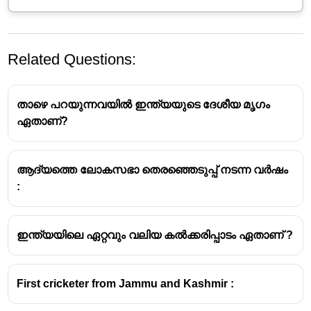
Related Questions:
താഴെ പറയുന്നവയിൽ ഇന്ത്യയുടെ ദേശീയ മൃഗം
ഏതാണ്?
2023-ലെ
"എറ്റവും മികച്ച പൊതു ഗതാഗതമുള്ള
ആദ്യത്തെ ലോകസഭാ തെരഞ്ഞെടുപ്പ് നടന്ന വർഷം
നഗരങ്ങൾ"
എന്ന ആഗോള പട്ടികയിൽ
മുംബൈ
:
India-യെ പ്രതിനിധീകരിച്ച് ഇടം നേടി.
ഈ പട്ടിക "Time Out Index" എന്ന മാധ്യമം
പ്രസിദ്ധീകരിച്ചതാണ്.
ഇന്ത്യയിലെ ഏറ്റവും വലിയ കൽക്കരിപ്പാടം ഏതാണ് ?
മുംബൈയെ
19-ാമത് സ്ഥാനത്ത്
ഉൾപ്പെടുത്തി,
അതിന്റെ ലോകോത്തര ലൊക്കൽ ട്രെയിൻ
നെറ്റ്‌വർക്കും ബസ് സേവനങ്ങളും പ്രശംസിക്കപ്പെട്ടു.
First cricketer from Jammu and Kashmir :