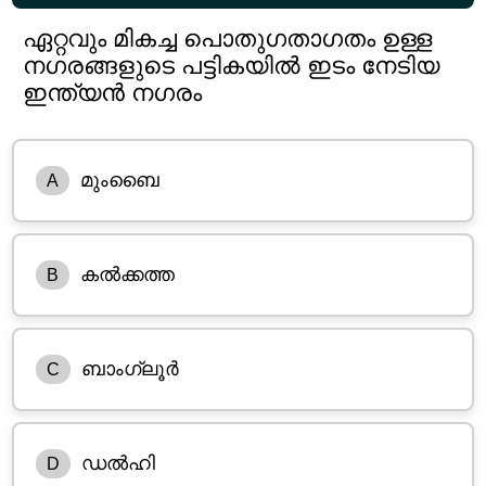
ഏറ്റവും മികച്ച പൊതുഗതാഗതം ഉള്ള
നഗരങ്ങളുടെ പട്ടികയിൽ ഇടം നേടിയ
ഇന്ത്യൻ നഗരം
മുംബൈ
A
കൽക്കത്ത
B
ബാംഗ്ലൂർ
C
ഡൽഹി
D