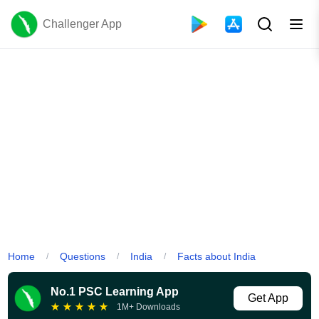
Challenger App
Home
Questions
India
Facts about India
/
/
/
No.1 PSC Learning App
Get App
★
★
★
★
★
1M+ Downloads