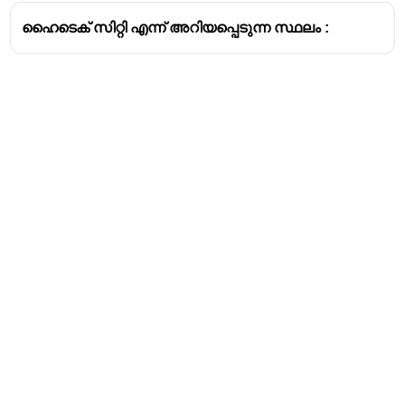
ഹൈടെക് സിറ്റി എന്ന് അറിയപ്പെടുന്ന സ്ഥലം :
Address
Valamkottil Towers,
Judgemukku,
Download Challenger App