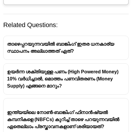
Related Questions:
താഴെപ്പറയുന്നവയിൽ ബാങ്കിംഗ് ഇതര ധനകാര്യ
സ്ഥാപനം അല്ലാത്തത് ഏത്?
ഉയർന്ന ശക്തിയുള്ള പണം (High Powered Money)
ബാങ്ക് ഇതര ധനകാര്യ കമ്പനി 
10% വർധിച്ചാൽ, മൊത്തം പണവിതരണം (Money
Supply) എങ്ങനെ മാറും?
ധനകാര്യ സ്ഥാപനങ്ങൾ 
- നിക്ഷേപം ,വായ്പ 
തുടങ്ങിയ സാമ്പത്തിക ഇടപാടുകൾ 
നടത്തുന്ന സ്ഥാപനങ്ങൾ
ബാങ്കുകൾ ,ബാങ്കിതര ധനകാര്യ 
ഇന്ത്യയിലെ നോൺ-ബാങ്കിംഗ് ഫിനാൻഷ്യൽ
സ്ഥാപനങ്ങൾ
 എന്നിവയാണ് രണ്ട് തരം 
കമ്പനികളെ (NBFCs) കുറിച്ച് താഴെ പറയുന്നവയിൽ
ധനകാര്യ സ്ഥപനങ്ങൾ 
ഏതെല്ലാം പ്രസ്താവനകളാണ് ശരിയായത്?
ബാങ്കിതര സ്ഥാപനങ്ങൾ 
- ധനകാര്യ 