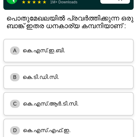
★
★
★
★
★
1M+ Downloads
പൊതുമേഖലയിൽ പ്രവർത്തിക്കുന്ന ഒരു
ബാങ്ക് ഇതര ധനകാര്യ കമ്പനിയാണ് :
കെ.എസ്.ഇ.ബി.
A
കെ.ടി.ഡി.സി.
B
കെ.എസ്.ആർ.ടി.സി.
C
കെ.എസ്.എഫ്.ഇ.
D