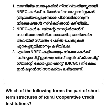
രംഗത്തു പ്രവർത്തിക്കുകയും ബാങ്ക് നൽകുന്ന 
വാണിജ്യ ബാങ്കുകളിൽ നിന്ന് വ്യത്യസ്തമായി,
എല്ലാ ധർമ്മങ്ങളും 
NBFC-കൾക്ക് 'ഡിമാൻഡ് ഡെപ്പോസിറ്റുകൾ'
നിർവ്വഹിക്കാതിരിക്കുകയും ചെയ്യുന്ന 
(ആവശ്യപ്പെടുമ്പോൾ പിൻവലിക്കാവുന്ന
സ്ഥാപനങ്ങൾ 
നിക്ഷേപങ്ങൾ) സ്വീകരിക്കാൻ കഴിയില്ല.
ബാങ്കിതര ധനകാര്യ സ്ഥാപനങ്ങൾ
 - ഭാരതീയ 
NBFC-കൾ പേയ്മെന്റ്-സെറ്റിൽമെൻ്റ്
റിസർവ്വ്ബാങ്കിന്റെ മേൽനോട്ടത്തിൽ 
സംവിധാനത്തിൻ്റെ ഭാഗമല്ല, മാത്രമല്ല
പ്രവർത്തിക്കുന്ന ധനകാര്യ സ്ഥാപനങ്ങൾ 
അവയ്ക്ക് സ്വന്തം പേരിൽ ചെക്കുകൾ
1936 -ലെ കമ്പനി ആക്ട് രജിസ്റ്റർ ചെയ്തിട്ടുള്ള 
പുറപ്പെടുവിക്കാനും കഴിയില്ല.
ഇവ ബാങ്കുകളുടെ അടിസ്ഥാന ധർമ്മങ്ങൾ 
എല്ലാ NBFC-കളിലെയും നിക്ഷേപകർക്ക്
നിർവ്വഹിക്കുന്നു 
'ഡിപ്പോസിറ്റ് ഇൻഷുറൻസ് ആൻഡ് ക്രെഡിറ്റ്
കേരളത്തിൽ പ്രവർത്തിക്കുന്ന പ്രധാന 
ഗ്യാരന്റി കോർപ്പറേഷന്റെ' (DICGC) നിക്ഷേപ
ബാങ്കിതര ധനകാര്യ കമ്പനി - 
കേരള സ്റ്റേറ്റ് 
ഇൻഷുറൻസ് സൗകര്യം ലഭ്യമാണ്.
ഫിനാൻ ഷ്യൽ എന്റർപ്രൈസസ് (KSFE )
KSFE യുടെ ആസ്ഥാനം - 
തൃശ്ശൂർ 
KSFE ആരംഭിച്ച വർഷം
 - 1969 
Which of the following forms the part of short-
term structures of Rural Cooperative Credit
Institutions?