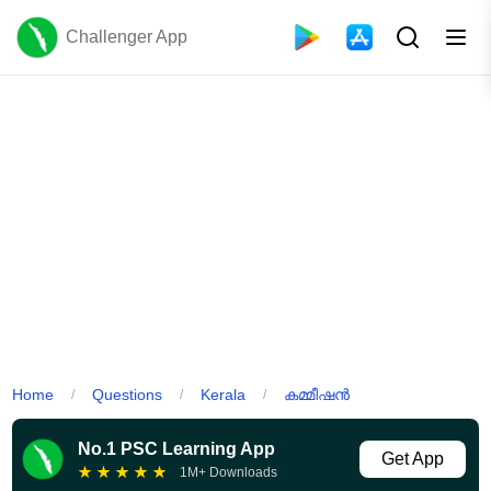
Challenger App
Home
Questions
Kerala
കമ്മീഷൻ
/
/
/
No.1 PSC Learning App
Get App
★
★
★
★
★
1M+ Downloads