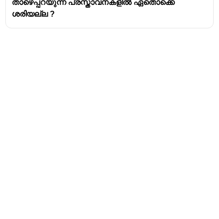
താഴെപ്പറയുന്ന പ്രസ്താവനകളിൽ ഏതൊക്കെ
ശരിയല്ല ?
Address
Valamkottil Towers,
Judgemukku,
Download Challenger App