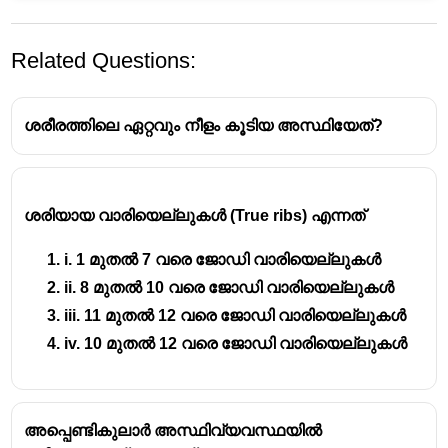
Related Questions:
ശരീരത്തിലെ ഏറ്റവും നീളം കൂടിയ അസ്ഥിയേത്?
ശരിയായ വാരിയെല്ലുകൾ (True ribs) എന്നത്
Correct Answer : Option C (Thigh bone)
മനുഷ്യശരീരത്തിലെ ഏറ്റവും വലിയ അസ്ഥി
i. 1 മുതൽ 7 വരെ ജോഡി വാരിയെല്ലുകൾ
തുടയെല്ല് (Femur)
ആണ്. ഇത് ശരീരഭാരത്തെ
ii. 8 മുതൽ 10 വരെ ജോഡി വാരിയെല്ലുകൾ
താങ്ങുകയും നടപ്പു/ഓട്ടം പോലുള്ള
iii. 11 മുതൽ 12 വരെ ജോഡി വാരിയെല്ലുകൾ
പ്രവർത്തനങ്ങളിൽ പ്രധാന പങ്ക് വഹിക്കുകയും
iv. 10 മുതൽ 12 വരെ ജോഡി വാരിയെല്ലുകൾ
ചെയ്യുന്നതിനാൽ ഏറ്റവും ശക്തവും
വലിപ്പവുമുള്ള നീളമുള്ള അസ്ഥിയായി
കണക്കാക്കപ്പെടുന്നു.
അപ്പെണ്ടികുലാർ അസ്ഥിവ്യവസ്ഥയിൽ