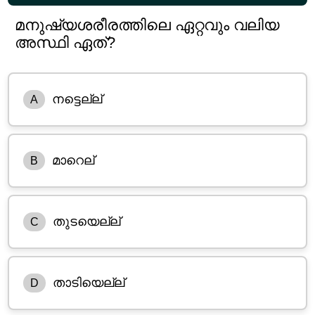
മനുഷ്യശരീരത്തിലെ ഏറ്റവും വലിയ
അസ്ഥി ഏത്?
നട്ടെല്ല്
A
മാറെല്
B
തുടയെല്ല്
C
താടിയെല്ല്
D