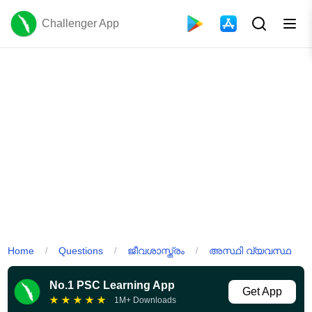
Challenger App
Home
Questions
ജീവശാസ്ത്രം
അസ്ഥി വ്യവസ്ഥ
/
/
/
No.1 PSC Learning App
Get App
★
★
★
★
★
1M+ Downloads