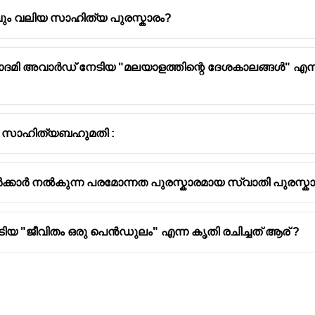
റ്റവും വലിയ സാഹിത്യ പുരസ്കാരം?
കാദമി അവാർഡ് നേടിയ "മലയാളത്തിന്റെ ദേശകാലങ്ങൾ" എ
ത സാഹിത്യബഹുമതി :
കാർ നൽകുന്ന പരമോന്നത പുരസ്കാരമായ സ്വാതി പുരസ്കാരം
 "ജീവിതം ഒരു പെൻഡുലം" എന്ന കൃതി രചിച്ചത് ആര് ?