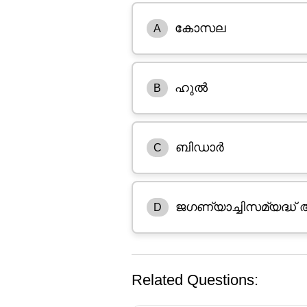
കോസല
A
ഹുൽ
B
ബിഡാർ
C
ജഗണ്യാച്ചിസമ്യദ്ധ
D
Related Questions: