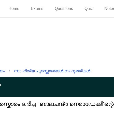
Home
Exams
Questions
Quiz
Note
യം
/
സാഹിത്യ പുരസ്ക്കാരങ്ങൾ,ബഹുമതികൾ
p
സ്കാരം ലഭിച്ച "ബാലചന്ദ്ര നെമാഡേക്കി'ന