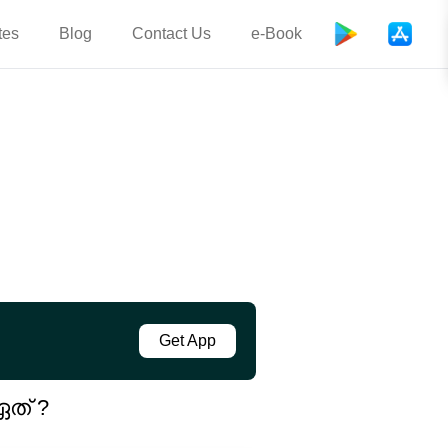
tes
Blog
Contact Us
e-Book
Get App
ത് ?