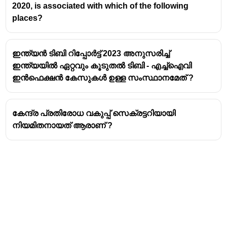
2020, is associated with which of the following
places?
ഇന്ത്യൻ ടിബി റിപ്പോർട്ട് 2023 അനുസരിച്ച്
ഇന്ത്യയിൽ ഏറ്റവും കൂടുതൽ ടിബി - എച്ച്ഐവി
ഇൻഫെക്ഷൻ കേസുകൾ ഉള്ള സംസ്ഥാനമേത് ?
കേന്ദ്ര പ്രതിരോധ വകുപ്പ് സെക്രട്ടറിയായി
നിയമിതനായത് ആരാണ് ?