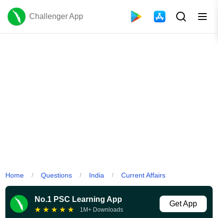
Challenger App
Home
Questions
India
Current Affairs
/
/
/
No.1 PSC Learning App
Get App
★
★
★
★
★
1M+ Downloads