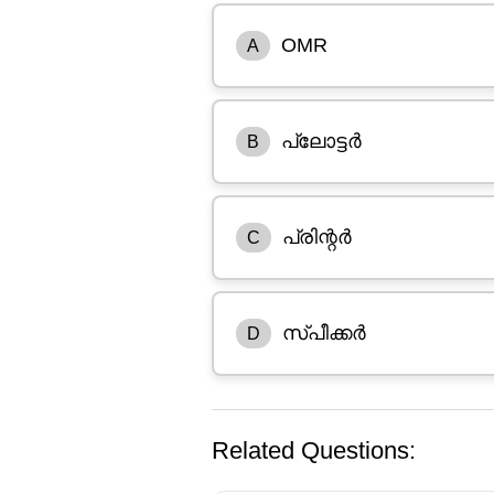
OMR
A
പ്ലോട്ടർ
B
പ്രിന്റർ
C
സ്പീക്കർ
D
Related Questions: