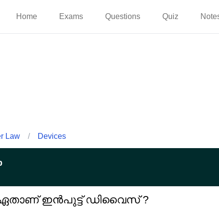
Home
Exams
Questions
Quiz
Note
er Law
/
Devices
p
ഏതാണ് ഇൻപുട്ട് ഡിവൈസ് ?