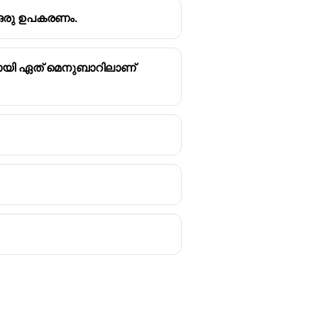
ന ഒരു ഉപകരണം.
ാനായി ഏത് മെനുബാറിലാണ്