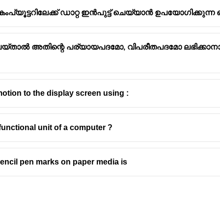
യൂട്ടറിലേക്ക് ഡാറ്റ ഇൻപുട്ട് ചെയ്യാൻ ഉപയോഗിക്കുന്
പ് ചെയ്‌താൽ അതിന്റെ പര്യായപദമോ, വിപരീതപദമോ ലഭിക്ക
otion to the display screen using :
functional unit of a computer ?
 pencil pen marks on paper media is