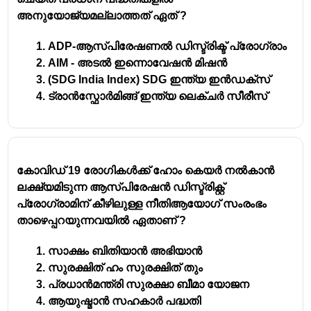
ആയോഗിന്റെ ലക്ഷ്യമല്ല.
അനുയോജ്യമല്ലാത്തത് ഏത് ?
ADP-ആസ്പിരേഷണൽ ഡിസ്ട്രിക്ട് പ്രോഗ്രാം
AIM - അടൽ ഇന്നൊവേഷൻ മിഷൻ
(SDG India Index) SDG ഇന്ത്യ ഇൻഡക്സ്
ട്രാൻസ്ഫോർമിങ്ങ് ഇന്ത്യ ലെക്‌ചർ സീരീസ്
കോവിഡ് 19 രോഗികൾക്ക് ഹോം കെയർ നൽകാൻ
ലക്ഷ്യമിടുന്ന ആസ്പിരേഷൻ ഡിസ്ട്രിക്റ്റ്
പ്രോഗ്രാമിന് കീഴിലുള്ള നീതിആയോഗ് സംരംഭം
താഴെപ്പറയുന്നവയിൽ ഏതാണ് ?
സാക്ഷം ബിതിയാൻ അഭിയാൻ
സുരക്ഷിത് ഹം സുരക്ഷിത് തും
പ്രധാൻമന്ത്രി സുരക്ഷാ ബീമാ യോജന
ആയുഷ്മാൻ സഹകാർ പദ്ധതി