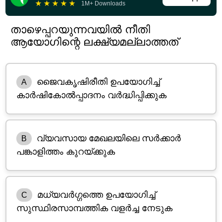
★
★
★
★
★
1M+ Downloads
താഴെപ്പറയുന്നവയിൽ നീതി
ആയോഗിന്റെ ലക്ഷ്യമല്ലാത്തത്
ജൈവകൃഷിരീതി ഉപയോഗിച്ച്
A
കാർഷികോൽപ്പാദനം വർദ്ധിപ്പിക്കുക
വ്യവസായ മേഖലയിലെ സർക്കാർ
B
പങ്കാളിത്തം കുറയ്ക്കുക
മധ്യവർഗ്ഗത്തെ ഉപയോഗിച്ച്
C
സുസ്ഥിരസാമ്പത്തിക വളർച്ച നേടുക