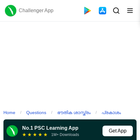
Challenger App
Home
Questions
ഭൗതിക ശാസ്ത്രം
പ്രകാശം
/
/
/
No.1 PSC Learning App
Get App
★
★
★
★
★
1M+ Downloads