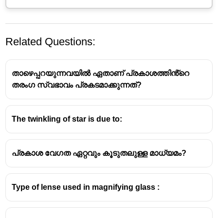
Related Questions:
താഴെപ്പറയുന്നവയിൽ ഏതാണ് പ്രകാശത്തിൻ്റെ
തരംഗ സ്വഭാവം പ്രകടമാക്കുന്നത്?
മാലൂസ് നിയമം
The twinkling of star is due to:
"ഒരു പോളറൈസറിലൂടെ കടന്നുപോയ
ധ്രുവീകരിക്കപ്പെട്ട പ്രകാശത്തിന്റെ തീവ്രത
പ്രകാശ വേഗത ഏറ്റവും കൂടുതലുള്ള മാധ്യമം?
(Intensity), രണ്ടാമത്തെ പോളറൈസർ
(അനലൈസർ) അതിലൂടെ കടത്തിവിടുമ്പോൾ
ഉണ്ടാകുന്ന പ്രകാശത്തിന്റെ തീവ്രത,
Type of lense used in magnifying glass :
ആദ്യത്തെ പോളറൈസറിന്റെയും
അനലൈസറിന്റെയും ധ്രുവീകരണ
അക്ഷങ്ങൾ തമ്മിലുള്ള കോണിന്റെ