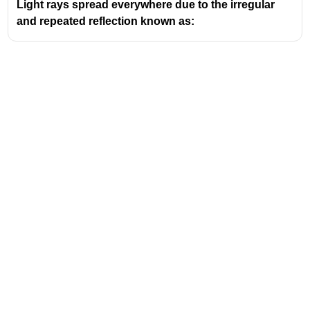
Light rays spread everywhere due to the irregular
കൊസൈനിന്റെ വർഗ്ഗത്തിന് നേർ
and repeated reflection known as:
അനുപാതത്തിലാണ്."
മാലൂസ് നിയമം (Malus' Law) പ്രകാശത്തിന്റെ
ധ്രുവീകരണവുമായി ബന്ധപ്പെട്ട ഒരു
അടിസ്ഥാന നിയമമാണ്.
ഇത് ധ്രുവീകരിച്ച പ്രകാശത്തിന്റെ തീവ്രത
(Intensity) ധ്രുവീകരണ കോണിന്റെ
(Polarization Angle) കോസൈൻ സ്ക്വയർ
(cos²θ) അനുസരിച്ച് വ്യത്യാസപ്പെടുമെന്ന്
വ്യക്തമാക്കുന്നു.
Address
Valamkottil Towers,
Judgemukku,
Download Challenger App