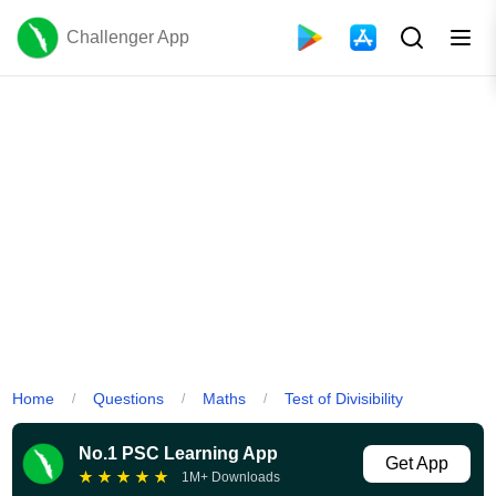
Challenger App
Home
Questions
Maths
Test of Divisibility
/
/
/
No.1 PSC Learning App
Get App
★
★
★
★
★
1M+ Downloads