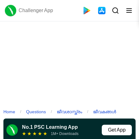
Challenger App
Home
Questions
ജീവശാസ്ത്രം
ജീവകങ്ങൾ
/
/
/
No.1 PSC Learning App
Get App
★
★
★
★
★
1M+ Downloads