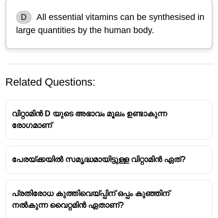
All essential vitamins can be synthesised in
D
large quantities by the human body.
Related Questions:
വിറ്റാമിൻ D യുടെ അഭാവം മൂലം ഉണ്ടാകുന്ന
രോഗമാണ്
പേരയ്ക്കയിൽ സമൃദ്ധമായിട്ടുള്ള വിറ്റാമിൻ ഏത്?
പ്രതിരോധ കുത്തിവെയ്പ്പിന് ഒപ്പം കുഞ്ഞിന്
നൽകുന്ന വൈറ്റമിൻ ഏതാണ്?