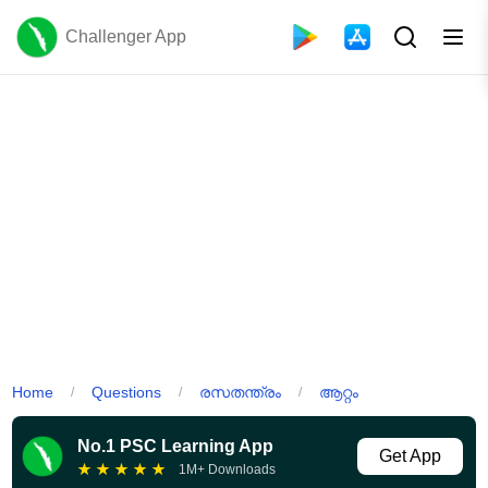
Challenger App
Home
Questions
രസതന്ത്രം
ആറ്റം
/
/
/
No.1 PSC Learning App
Get App
★
★
★
★
★
1M+ Downloads