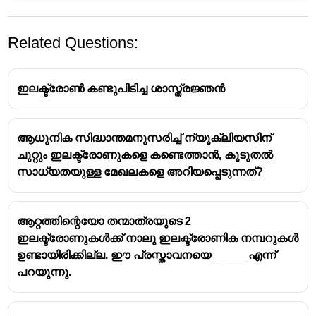
Related Questions:
ഇലക്ട്രോൺ കണ്ടുപിടിച്ച ശാസ്ത്രജ്ഞൻ
ആധുനിക സിദ്ധാന്തമനുസരിച്ച് ന്യൂക്ലിയസിന്
ചുറ്റും ഇലക്ട്രോണുകളെ കണ്ടെത്താൻ, കൂടുതൽ
ന്യൂട്രോൺ
സാധ്യതയുള്ള മേഖലകളെ അറിയപ്പെടുന്നത്?
ന്യൂട്രോൺ കണ്ടെത്തിയത് - ജെയിംസ്
ചാഡ്‌വിക്
ആറ്റത്തിന്റെയോ തന്മാത്രയുടെ 2
ആറ്റത്തിലെ ചാർജില്ലാത്ത കണം
ഇലക്ട്രോണുകൾക്ക് നാലു ഇലക്ട്രോണിക നമ്പറുകൾ
ഒരു ആറ്റത്തിലെ ഏറ്റവും ഭാരം കൂടിയ മൗലിക
ഉണ്ടായിരിക്കില്ല. ഈ പ്രസ്താവനയെ _____ എന്ന്
കണം
പറയുന്നു.
ന്യൂക്ലിയസിൽ ന്യൂട്രോൺ ഇല്ലാത്ത
മൂലകം - ഹൈഡ്രജൻ
ന്യൂട്രോണിന്റെ എണ്ണം = മാസ് നമ്പർ -