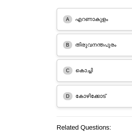
എറണാകുളം
A
തിരുവനന്തപുരം
B
കൊച്ചി
C
കോഴിക്കോട്
D
Related Questions: