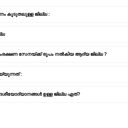
ം കൂടുതലുള്ള ജില്ല :
്ല
ൂസംരക്ഷണ സേനയ്ക്ക് രൂപം നൽകിയ ആദ്യ ജില്ല ?
യുന്നത് :
ദേശീയോദ്യാനങ്ങൾ ഉള്ള ജില്ല ഏത്?