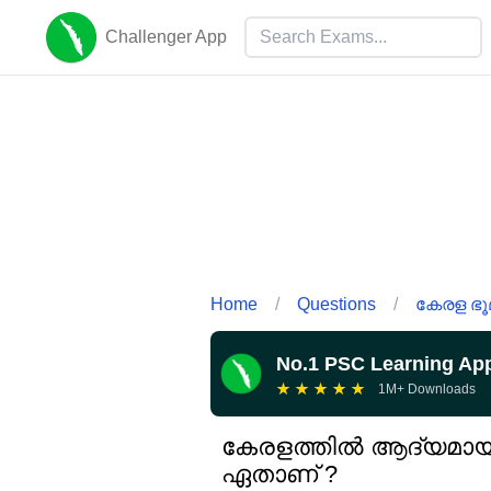
Challenger App
Home
/
Questions
/
കേരള ഭൂമ
No.1 PSC Learning Ap
★
★
★
★
★
1M+ Downloads
കേരളത്തിൽ ആദ്യമായി
ഏതാണ് ?