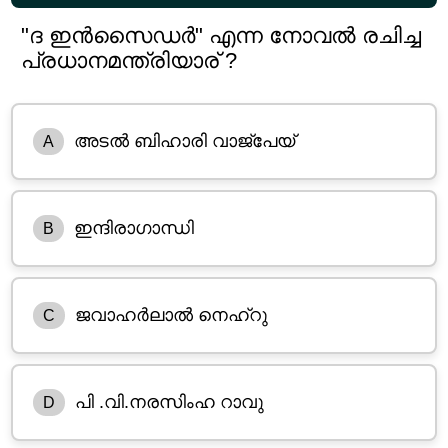
"ദ ഇൻസൈഡർ" എന്ന നോവൽ രചിച്ച
പ്രധാനമന്ത്രിയാര് ?
അടൽ ബിഹാരി വാജ്‌പേയ്
A
ഇന്ദിരാഗാന്ധി
B
ജവാഹർലാൽ നെഹ്‌റു
C
പി .വി.നരസിംഹ റാവു
D