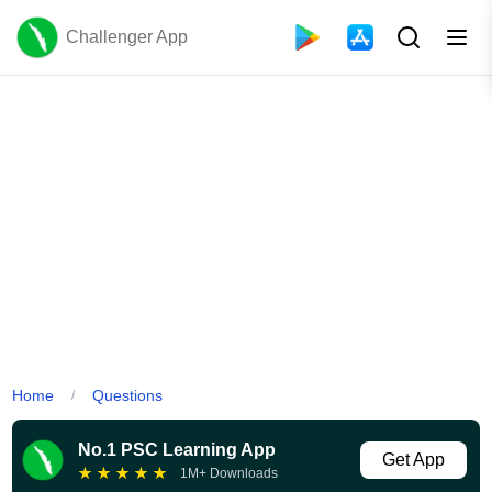
Challenger App
Home
Questions
/
No.1 PSC Learning App
Get App
★
★
★
★
★
1M+ Downloads