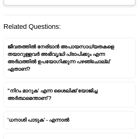
Related Questions:
ജീവതത്തിൽ നേരിടാൻ അപായസാധ്യതകളെ
തയാറുള്ളവർ അഭിവൃദ്ധി പ്രാപിക്കും എന്ന
അർഥത്തിൽ ഉപയോഗിക്കുന്ന പഴഞ്ചൊല്ല്
ഏതാണ്?
പഴഞ്ചൊല്ല്
തുടക്കം തന്നെ ഒടുക്കവും ആയിത്തീരുന്ന
"നിറം മാറുക' എന്ന ശൈലിക്ക് യോജിച്ച
അവസ്ഥ - കന്നിപറിക്കലും കടലാട്ടവും ഒരുമിച്ച്
അർത്ഥമെന്താണ് ?
'ധനാശി പാടുക' - എന്നാൽ