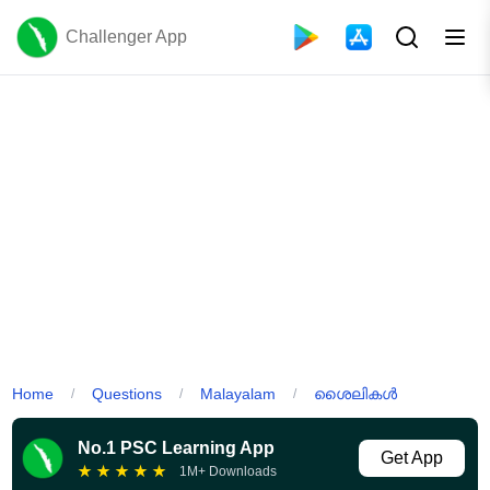
Challenger App
Home
Questions
Malayalam
ശൈലികൾ
/
/
/
No.1 PSC Learning App
Get App
★
★
★
★
★
1M+ Downloads