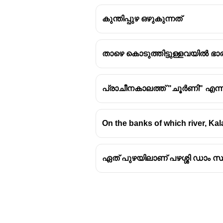
കുന്തിപ്പുഴ ഒഴുകുന്നത്
താഴെ കൊടുത്തിട്ടുള്ളവയിൽ ഭാര
പ്രാചീനകാലത്ത്‌ "ചൂർണി" എന്നറ
On the banks of which river, Kal
ഏത് പുഴയിലാണ് പഴശ്ശി ഡാം സ്