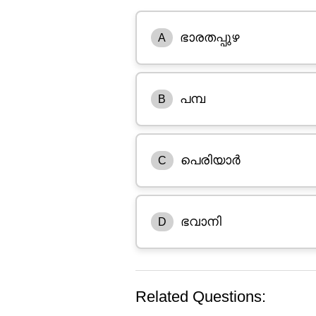
ഭാരതപ്പുഴ
A
പമ്പ
B
പെരിയാർ
C
ഭവാനി
D
Related Questions: