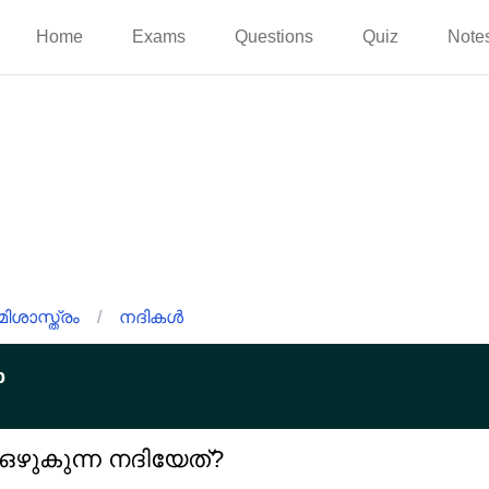
Home
Exams
Questions
Quiz
Note
ിശാസ്ത്രം
/
നദികൾ
p
 ഒഴുകുന്ന നദിയേത്?