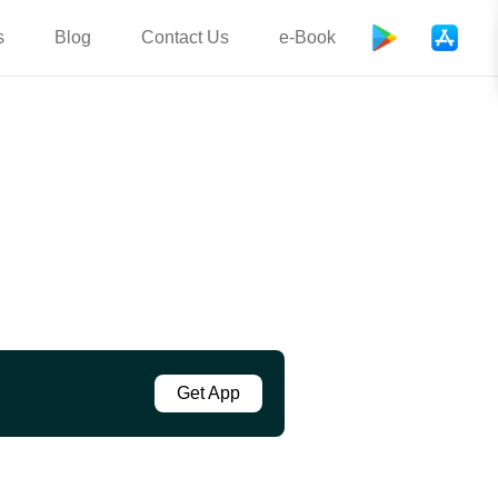
s
Blog
Contact Us
e-Book
Get App