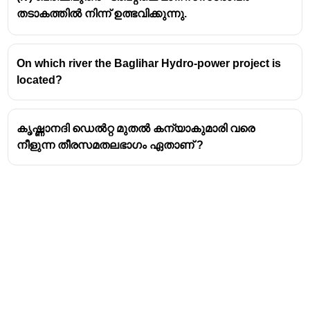
തടാകത്തിൽ നിന്ന് ഉത്ഭവിക്കുന്നു.
On which river the Baglihar Hydro-power project is
located?
കൃഷ്ണാനദി ഡെൽറ്റ മുതൽ കന്യാകുമാരി വരെ
നീളുന്ന തീരസമതലഭാഗം ഏതാണ് ?