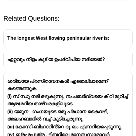
Related Questions:
The longest West flowing peninsular river is:
ഏറ്റവും നീളം കൂടിയ ഉപദ്വീപിയ നദിയേത്?
ശരിയായ പ്രസ്‌താവനകൾ ഏതെല്ലാമെന്ന്
കണ്ടെത്തുക.
(i) സിന്ധു നദി ഒഴുകുന്നു. നംചബർവ്വയെ കീറി മുറിച്ച്
ആഴമേറിയ താഴ്വരകളിലൂടെ
(ii) യമുന - ഗംഗയുടെ ഒരു പ്രധാന കൈവഴി,
അലഹബാദിൽ വച്ച് കൂടിച്ചേരുന്നു.
(iii) കോസി-ബിഹാറിൻ്റെ ദു:ഖം എന്നറിയപ്പെടുന്നു.
(iv) ബ്രഹ്മപുത്ര - ടിബറ്റിലെ മാനസസരോവർ