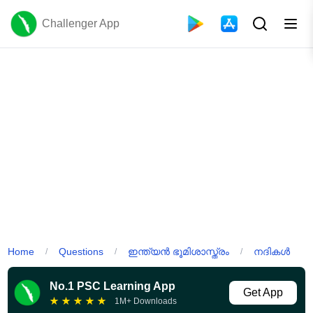
Challenger App
Home
Questions
ഇന്ത്യൻ ഭൂമിശാസ്ത്രം
നദികൾ
/
/
/
No.1 PSC Learning App
Get App
★
★
★
★
★
1M+ Downloads