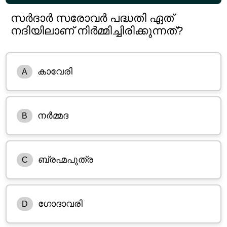
സർദാർ സരോവർ പദ്ധതി ഏത്
നദിയിലാണ് നിർമ്മിച്ചിരിക്കുന്നത്?
കാവേരി
A
നർമ്മദ
B
ബ്രഹ്മപുത്ര
C
ഗോദാവരി
D