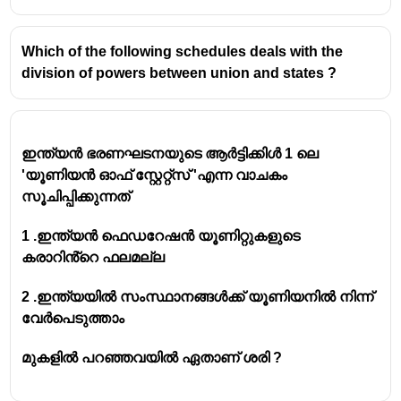
Which of the following schedules deals with the
division of powers between union and states ?
ഇന്ത്യൻ ഭരണഘടനയുടെ ആർട്ടിക്കിൾ 1 ലെ
'യൂണിയൻ ഓഫ് സ്റ്റേറ്റ്സ് 'എന്ന വാചകം
സൂചിപ്പിക്കുന്നത്
1 .ഇന്ത്യൻ ഫെഡറേഷൻ യൂണിറ്റുകളുടെ
കരാറിൻ്റെ ഫലമല്ല
2 .ഇന്ത്യയിൽ സംസ്ഥാനങ്ങൾക്ക് യൂണിയനിൽ നിന്ന്
വേർപെടുത്താം
മുകളിൽ പറഞ്ഞവയിൽ ഏതാണ് ശരി ?