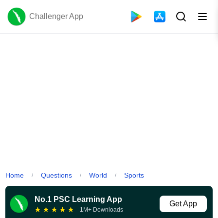
Challenger App
Home
Questions
World
Sports
/
/
/
No.1 PSC Learning App
Get App
★
★
★
★
★
1M+ Downloads