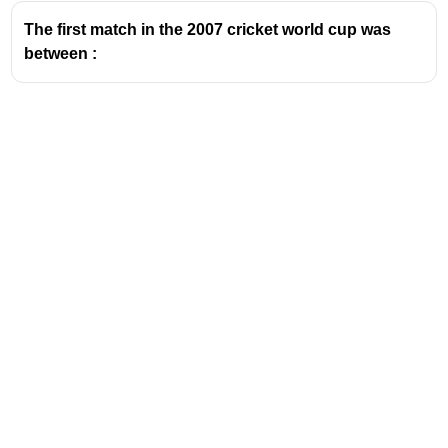
The first match in the 2007 cricket world cup was
between :
Address
Valamkottil Towers,
Judgemukku,