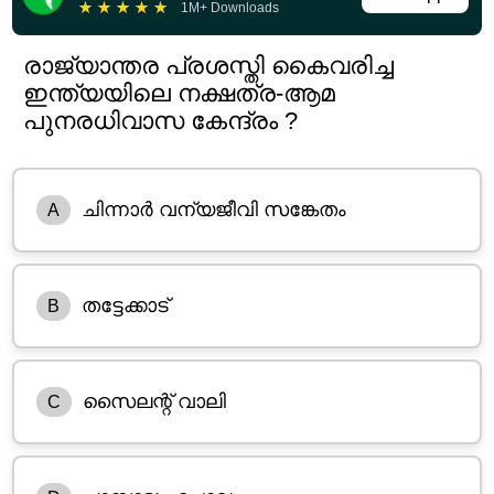
★
★
★
★
★
1M+ Downloads
രാജ്യാന്തര പ്രശസ്തി കൈവരിച്ച
ഇന്ത്യയിലെ നക്ഷത്ര-ആമ
പുനരധിവാസ കേന്ദ്രം ?
ചിന്നാർ വന്യജീവി സങ്കേതം
A
തട്ടേക്കാട്
B
സൈലന്റ് വാലി
C