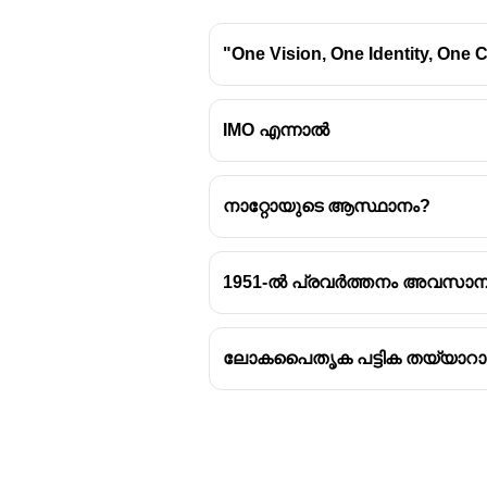
"One Vision, One Identity, One 
IMO എന്നാൽ
നാറ്റോയുടെ ആസ്ഥാനം?
1951-ൽ പ്രവർത്തനം അവസാനി
ലോകപൈതൃക പട്ടിക തയ്യാറാക്