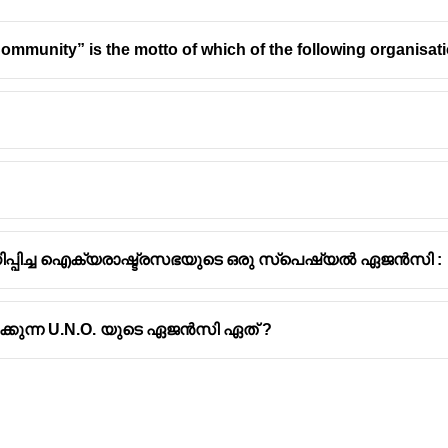
Community” is the motto of which of the following organisat
പ്പിച്ച ഐക്യരാഷ്ട്രസഭയുടെ ഒരു സ്പെഷ്യൽ ഏജൻസി :
കുന്ന U.N.O. യുടെ ഏജൻസി ഏത് ?