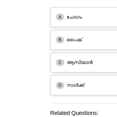
ചോഗം
A
ഒപെക്
B
ആസിയാൻ
C
സാർക്ക്
D
Related Questions: