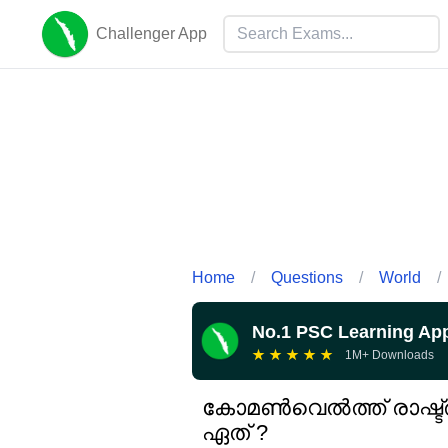
Challenger App
Home
/
Questions
/
World
/
No.1 PSC Learning Ap
★
★
★
★
★
1M+ Downloads
കോമൺവെൽത്ത് രാഷ്ട്ര
ഏത് ?