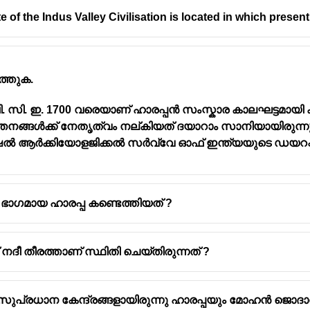
e of the Indus Valley Civilisation is located in which present
്തുക.
. സി. ഇ. 1700 വരെയാണ് ഹാരപ്പൻ സംസ്കാര കാലഘട്ടമായി കണ
ങ്ങൾക്ക് നേതൃത്വം നല്കിയത് ദയാറാം സാനിയായിരുന്നു
ആർക്കിയോളജിക്കൽ സർവ്വേ ഓഫ് ഇന്ത്യയുടെ ഡയറക്ടറ
 ഭാഗമായ ഹാരപ്പ കണ്ടെത്തിയത് ?
നദീ തീരത്താണ് സ്ഥിതി ചെയ്തിരുന്നത് ?
 സുപ്രധാന കേന്ദ്രങ്ങളായിരുന്നു ഹാരപ്പയും മോഹൻ ജൊ