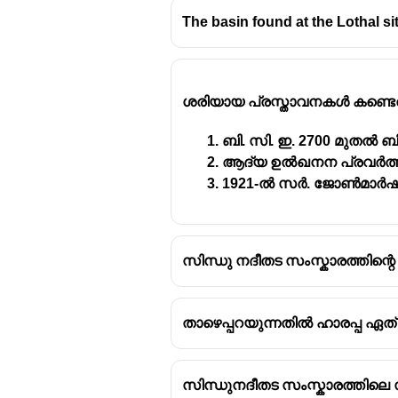
The basin found at the Lothal sit
ശരിയായ പ്രസ്താവനകൾ കണ്ടെത
ബി. സി. ഇ. 2700 മുതൽ ബി
ആദ്യ ഉൽഖനന പ്രവർത്തന
1921-ൽ സർ. ജോൺമാർഷൽ 
സിന്ധു നദീതട സംസ്കാരത്തിന്റെ
താഴെപ്പറയുന്നതിൽ ഹാരപ്പ ഏത് 
സിന്ധുനദീതട സംസ്കാരത്തിലെ