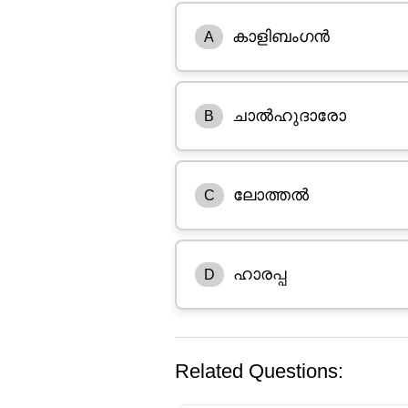
കാളിബംഗൻ
A
ചാൽഹുദാരോ
B
ലോത്തൽ
C
ഹാരപ്പ
D
Related Questions: