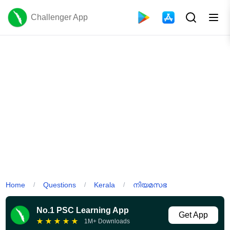
Challenger App
Home
Questions
Kerala
നിയമസഭ
/
/
/
No.1 PSC Learning App
Get App
★
★
★
★
★
1M+ Downloads