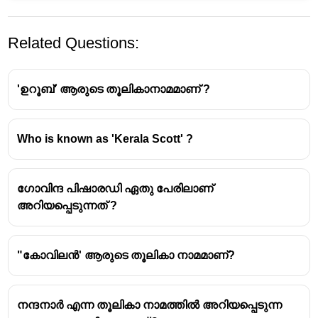
Related Questions:
'ഉറൂബ്' ആരുടെ തൂലികാനാമമാണ് ?
Who is known as 'Kerala Scott' ?
നോവലിസ്റ്റ്, ചെറുകഥാകൃത്ത് എന്നീ
നിലകളിൽ പ്രശസ്തനായ ഒരു
ഗോവിന്ദ പിഷാരഡി ഏതു പേരിലാണ്
മലയാളസാഹിത്യകാരനാണ്
നന്തനാർ
എന്ന
അറിയപ്പെടുന്നത് ?
തൂലികാ നാമത്തിൽ അറിയപ്പെടുന്ന
പി.സി.
ഗോപാലൻ (പൂരപ്പറമ്പിൽ ചെങ്ങര ഗോപാലൻ
1926 - 1974)
"കോവിലൻ' ആരുടെ തൂലികാ നാമമാണ്?
ആത്മാവിന്റെ നോവുകൾ
എന്ന നോവൽ 1963-
ൽ കേരള സാഹിത്യ അക്കാദമി
അവാർഡ് നേടി.
നന്ദനാർ എന്ന തൂലികാ നാമത്തിൽ അറിയപ്പെടുന്ന
തമിഴ് ശിവഭക്തസന്യാസിയായിരുന്ന