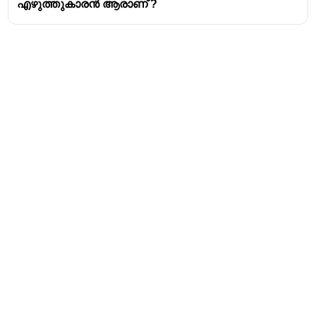
എഴുത്തുകാരൻ ആരാണ് ?
നന്ദനാരോടുള്ള
ആദരസൂചകമായാണ്
അദ്ദേഹം തൂലികാനാമം സ്വീകരിച്ചത്.
Address
Valamkottil Towers,
Judgemukku,
Download Challenger App
Thrikkakara PO