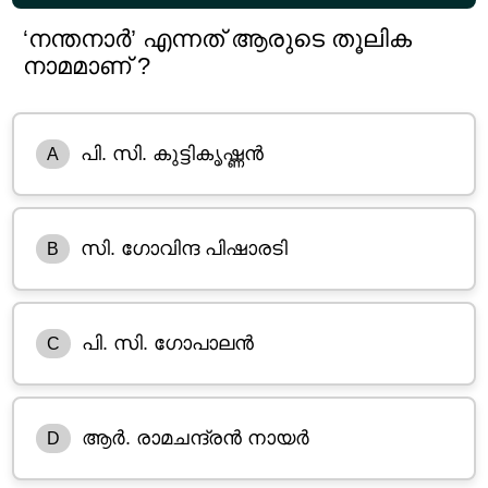
‘നന്തനാർ’ എന്നത് ആരുടെ തൂലിക
നാമമാണ് ?
പി. സി. കുട്ടികൃഷ്ണൻ
A
സി. ഗോവിന്ദ പിഷാരടി
B
പി. സി. ഗോപാലൻ
C
ആർ. രാമചന്ദ്രൻ നായർ
D