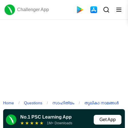
Challenger App
Home
Questions
സാഹിത്യം
തൂലികാ നാമങ്ങൾ
/
/
/
No.1 PSC Learning App
Get App
★
★
★
★
★
1M+ Downloads